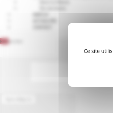
Dans la Nièvre
Par territoire
EMPLOI
ACTUALITÉS
CONTACT
Rechercher
Ce site util