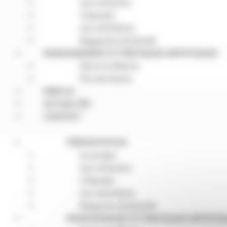
Les missions
L’équipe
Les membres
Rapports d’activité
ENSEIGNEMENT ET PRATIQUES ARTISTIQUES
Dans la Nièvre
Par territoire
EMPLOI
ACTUALITÉS
CONTACT
PRÉSENTATION
Le projet
Les missions
L’équipe
Les membres
Rapports d’activité
ENSEIGNEMENT ET PRATIQUES ARTISTIQ