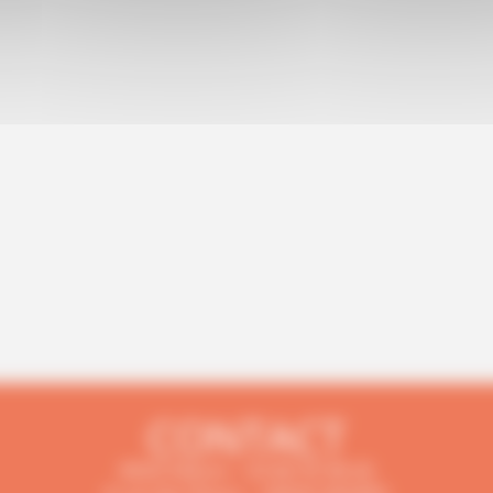
CONTACT
RESO Nièvre – 03 86 93 98 45